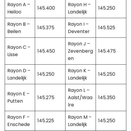
Rayon A –
Rayon H –
145.400
145.250
Heiloo
Landelijk
Rayon B –
Rayon I –
145.375
145.525
Beilen
Deventer
Rayon J –
Rayon C –
145.450
Zevenberg
145.475
Lisse
en
Rayon D –
Rayon K –
145.250
145.250
Landelijk
Landelijk
Rayon L –
Rayon E –
145.275
Aalst/Waa
145.350
Putten
lre
Rayon F –
Rayon M –
145.225
145.250
Enschede
Landelijk