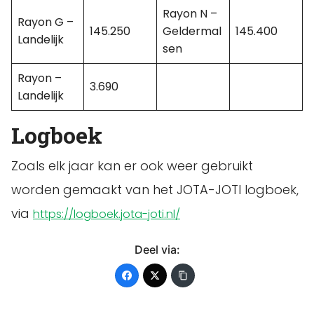
Rayon N –
Rayon G –
145.250
Geldermal
145.400
Landelijk
sen
Rayon –
3.690
Landelijk
Logboek
Zoals elk jaar kan er ook weer gebruikt
worden gemaakt van het JOTA-JOTI logboek,
via
https://logboek.jota-joti.nl/
Deel via: