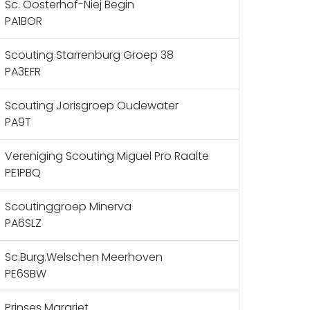
Sc. Oosterhof-Niej Begin
PA1BOR
Scouting Starrenburg Groep 38
PA3EFR
Scouting Jorisgroep Oudewater
PA9T
Vereniging Scouting Miguel Pro Raalte
PE1PBQ
Scoutinggroep Minerva
PA6SLZ
Sc.Burg.Welschen Meerhoven
PE6SBW
Prinses Margriet