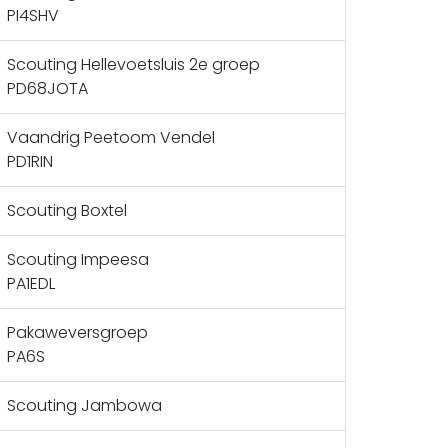
PI4SHV
Scouting Hellevoetsluis 2e groep
PD68JOTA
Vaandrig Peetoom Vendel
PD1RIN
Scouting Boxtel
Scouting Impeesa
PA1EDL
Pakaweversgroep
PA6S
Scouting Jambowa