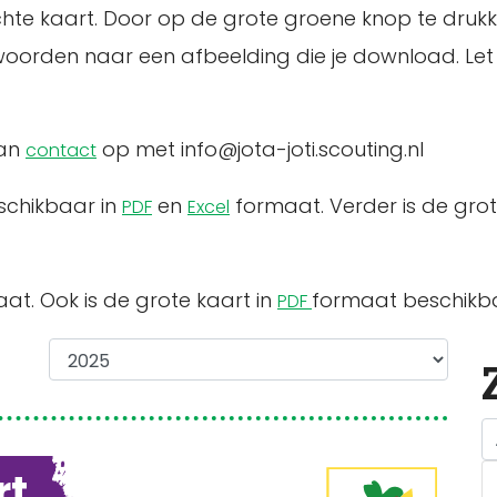
hte kaart. Door op de grote groene knop te drukke
rden naar een afbeelding die je download. Let 
dan
op met info@jota-joti.scouting.nl
contact
eschikbaar in
en
formaat. Verder is de gro
PDF
Excel
at. Ook is de grote kaart in
formaat beschikb
PDF
rt