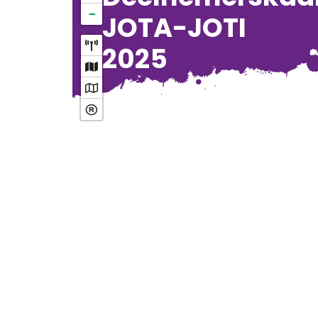
−
JOTA-JOTI
2025