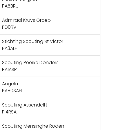
PA6BRU
Admiraal Kruys Groep
PD0RV
Stichting Scouting St Victor
PA3ALF
Scouting Peerke Donders
PA1ASP
Angela
PA80SAH
Scouting Assendelft
PI4RSA
Scouting Mensinghe Roden