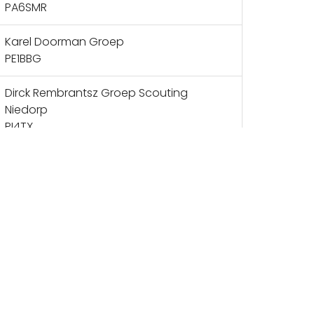
PA6SMR
Karel Doorman Groep
PE1BBG
Dirck Rembrantsz Groep Scouting
Niedorp
PI4TX
Scouting Twickel Borne
PE2MGA
Scouting Zevenbergen
PI4RSZ
Willem de Zwijger
BA-OW groep